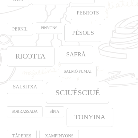
PEBROTS
PINYONS
PERNIL
PÈSOLS
SAFRÀ
RICOTTA
SALMÓ FUMAT
SALSITXA
SCIUÉSCIUÉ
SOBRASSADA
SÍPIA
TONYINA
TÀPERES
XAMPINYONS