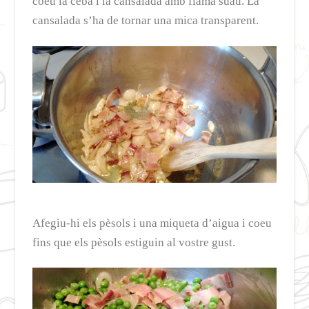
coeu la ceba i la cansalada amb flama suau. La
cansalada s’ha de tornar una mica transparent.
Afegiu-hi els pèsols i una miqueta d’aigua i coeu
fins que els pèsols estiguin al vostre gust.