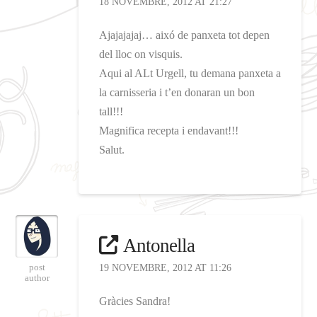
18 NOVEMBRE, 2012 AT 21:27
Ajajajajaj… aixó de panxeta tot depen
del lloc on visquis.
Aqui al ALt Urgell, tu demana panxeta a
la carnisseria i t’en donaran un bon
tall!!!
Magnifica recepta i endavant!!!
Salut.
Antonella
post
19 NOVEMBRE, 2012 AT 11:26
author
Gràcies Sandra!