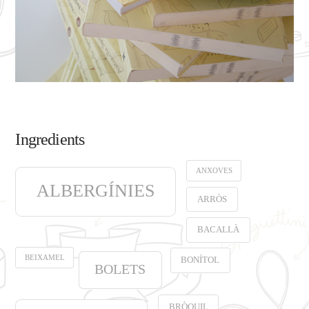
Ingredients
ANXOVES
ALBERGÍNIES
ARRÒS
BACALLÀ
BEIXAMEL
BONÍTOL
BOLETS
BRÒQUIL