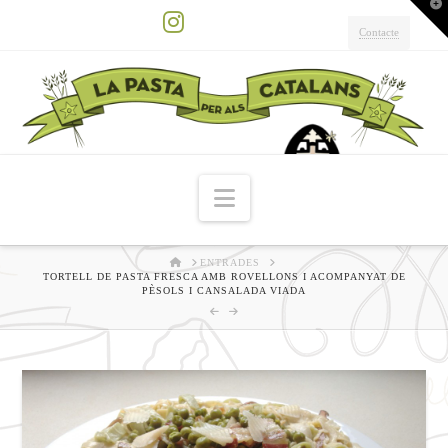
T
t
W
Contacte
Instagram
Navigation
HOME
ENTRADES
TORTELL DE PASTA FRESCA AMB ROVELLONS I ACOMPANYAT DE
PÈSOLS I CANSALADA VIADA