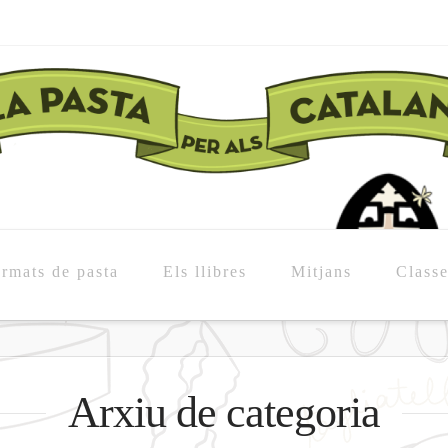
rmats de pasta
Els llibres
Mitjans
Class
Arxiu de categoria