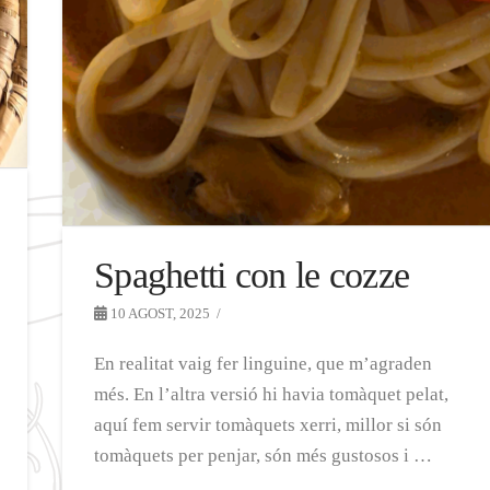
Spaghetti con le cozze
10 AGOST, 2025
En realitat vaig fer linguine, que m’agraden
més. En l’altra versió hi havia tomàquet pelat,
aquí fem servir tomàquets xerri, millor si són
tomàquets per penjar, són més gustosos i …