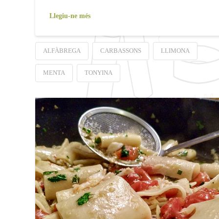
Llegiu-ne més
ALFÀBREGA
CARBASSONS
LLIMONA
MENTA
TONYINA