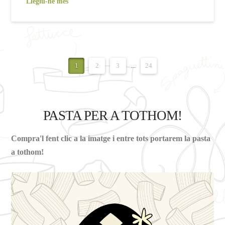
Llegiu-ne més
1
2
3
...
24
PASTA PER A TOTHOM!
Compra'l fent clic a la imatge i entre tots portarem la pasta
a tothom!