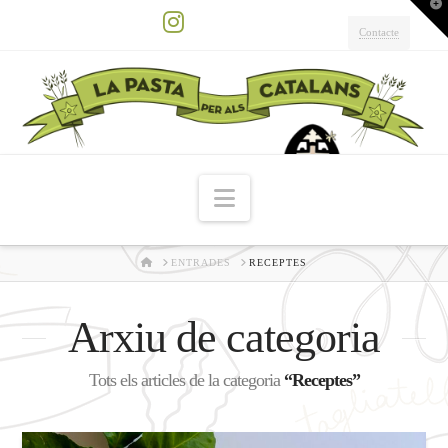
T
t
W
Contacte
Instagram
Navigation
HOME
ENTRADES
RECEPTES
Arxiu de categoria
Tots els articles de la categoria
“Receptes”