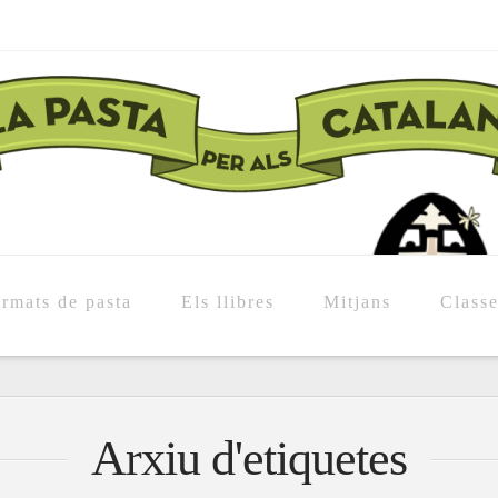
rmats de pasta
Els llibres
Mitjans
Class
Arxiu d'etiquetes