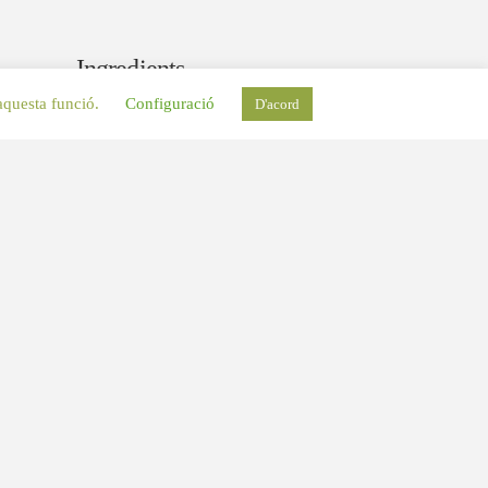
Ingredients
 aquesta funció.
Configuració
D'acord
ALBERGÍNIES
ANXOVES
ARRÒS
BACALLÀ
BEIXAMEL
BOLETS
BONÍTOL
BOTIFARRA
BRÒQUIL
CALAMARS