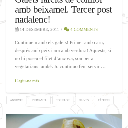
amb beixamel. Tercer post
nadalenc!
14 DESEMBRE, 2011
4 COMMENTS
Continuem amb els galets! Primer amb carn,
després amb peix i ara amb verdura! Aquests, si
no hi poseu el filet d’anxova, son per a
vegetarians també. Jo continuo fent servir …
Llegiu-ne més
ANXOVES
BEIXAMEL
COLIFLOR
OLIVES
TÀPERES