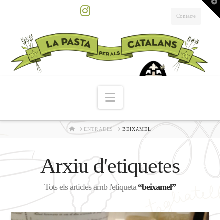
T
t
W
Contacte
Instagram
Navigation
HOME
ENTRADES
BEIXAMEL
Arxiu d'etiquetes
Tots els articles amb l'etiqueta
“beixamel”