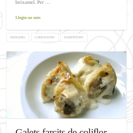
beixamel. Per …
Llegiu-ne més
BEIXAMEL
CARBASSONS
XAMPINYONS
Galets farcits de coliflor