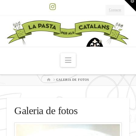
T
t
W
Contacte
Instagram
Navigation
HOME
GALERIA DE FOTOS
Galeria de fotos