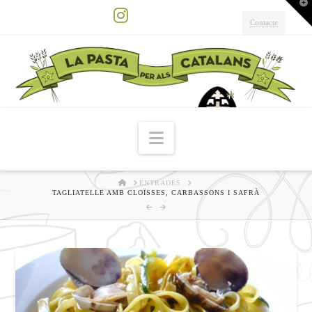
T
t
W
Contacte
Instagram
Navigation
HOME
ENTRADES
TAGLIATELLE AMB CLOÏSSES, CARBASSONS I SAFRÀ