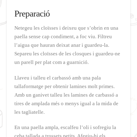
Preparació
Netegeu les cloïsses i deixeu que s’obrin en una
paella sense cap condiment, a foc viu. Filtreu
l’aigua que hauran deixat anar i guardeu-la.
Separeu les cloïsses de les closques i guardeu-ne
un parell per plat com a guarnició.
Llaveu i talleu el carbassó amb una pala
tallaformatge per obtenir lamines molt primes.
Amb un ganivet talleu les lamines de carbassó a
tires de amplada més o menys igual a la mida de
les tagliatelle.
En una paella ampla, escalfeu l’oli i sofregiu la
ceba tallada a trossets petits. Afegiu-hi els