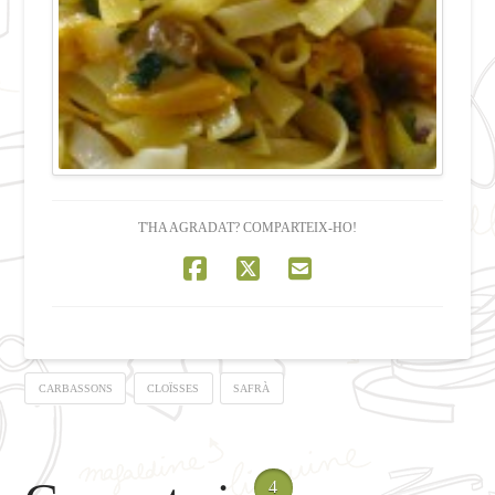
T'HA AGRADAT? COMPARTEIX-HO!
CARBASSONS
CLOÏSSES
SAFRÀ
4