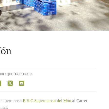
Món
TIR AQUESTA ENTRADA
l supermercat
B.H.G Supermercat del Món
al Carrer
omat.