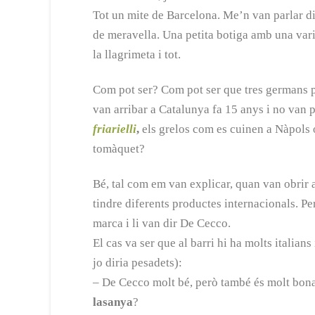
Tot un mite de Barcelona. Me’n van parlar d
de meravella. Una petita botiga amb una varie
la llagrimeta i tot.
Com pot ser? Com pot ser que tres germans p
van arribar a Catalunya fa 15 anys i no van p
friarielli
,
els grelos com es cuinen a Nàpols 
tomàquet?
Bé, tal com em van explicar, quan van obrir a
tindre diferents productes internacionals. Pe
marca i li van dir De Cecco.
El cas va ser que al barri hi ha molts italian
jo diria pesadets):
– De Cecco molt bé, però també és molt bona
lasanya
?