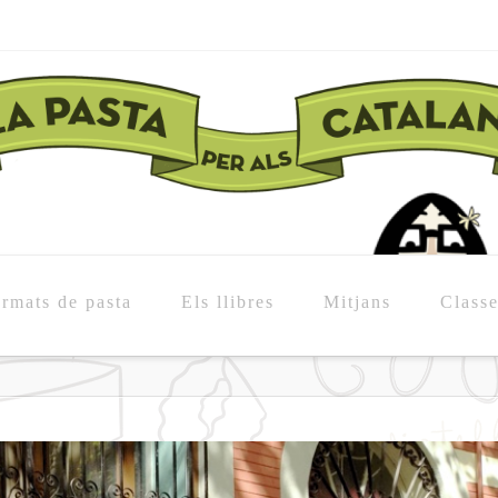
rmats de pasta
Els llibres
Mitjans
Class