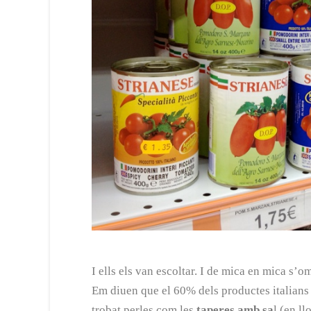
I ells els van escoltar. I de mica en mica s’om
Em diuen que el 60% dels productes italians q
trobat perles com les
taperes amb sa
l (en l