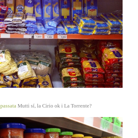
a
passata
Mutti sí, la Cirio ok i La Torrente?