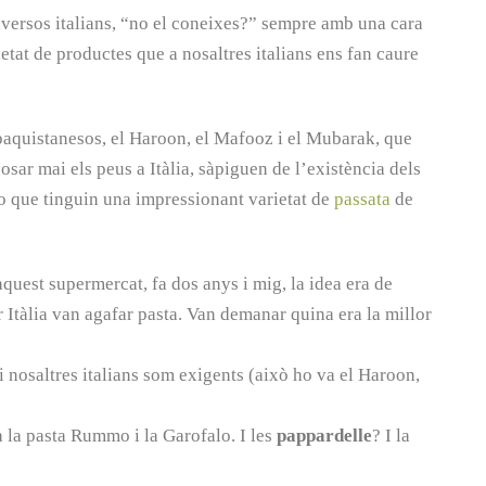
iversos italians, “no el coneixes?” sempre amb una cara
tat de productes que a nosaltres italians ens fan caure
aquistanesos, el Haroon, el Mafooz i el Mubarak, que
osar mai els peus a Itàlia, sàpiguen de l’existència dels
o que tinguin una impressionant varietat de
passata
de
quest supermercat, fa dos anys i mig, la idea era de
r Itàlia van agafar pasta. Van demanar quina era la millor
s i nosaltres italians som exigents (això ho va el Haroon,
 la pasta Rummo i la Garofalo. I les
pappardelle
? I la