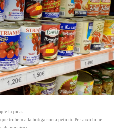
ple la pica.
ue trobem a la botiga son a petició. Per això hi he
loc de vinagre)…