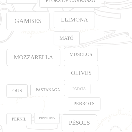
FLORS DE CARBASSÓ
LLIMONA
GAMBES
MATÓ
MUSCLOS
MOZZARELLA
OLIVES
PATATA
PASTANAGA
OUS
PEBROTS
PINYONS
PERNIL
PÈSOLS