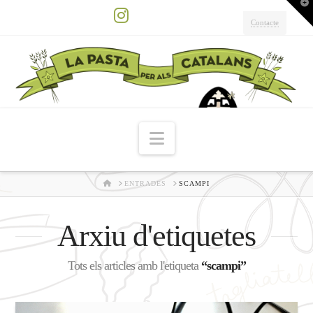
T
t
W
Contacte
Instagram
Navigation
HOME
ENTRADES
SCAMPI
Arxiu d'etiquetes
Tots els articles amb l'etiqueta
“scampi”