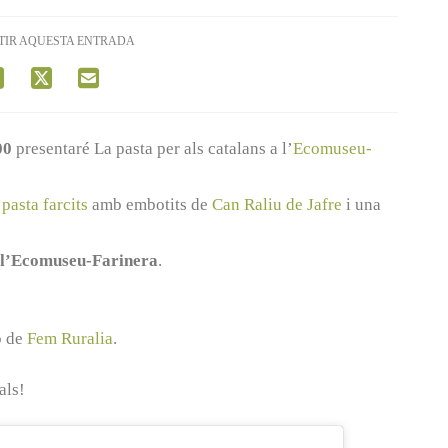
TIR AQUESTA ENTRADA
00
presentaré La pasta per als catalans a l’
Ecomuseu-
pasta farcits
amb embotits de
Can Raliu de Jafre
i una
a l’Ecomuseu-Farinera
.
b de
Fem Ruralia
.
als!