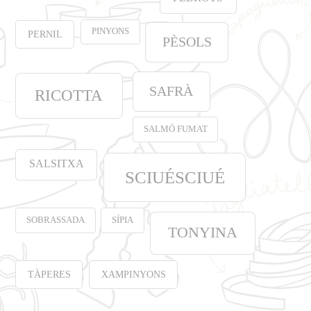
PINYONS
PERNIL
PÈSOLS
SAFRÀ
RICOTTA
SALMÓ FUMAT
SALSITXA
SCIUÉSCIUÉ
SOBRASSADA
SÍPIA
TONYINA
TÀPERES
XAMPINYONS