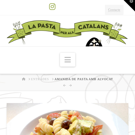
T
t
W
Contacte
Instagram
Navigation
HOME
ENTRADES
AMANIDA DE PASTA AMB ALVOCAT