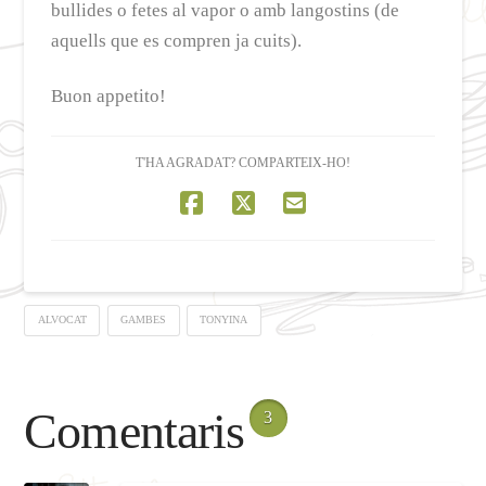
bullides o fetes al vapor o amb langostins (de
aquells que es compren ja cuits).
Buon appetito!
T'HA AGRADAT? COMPARTEIX-HO!
ALVOCAT
GAMBES
TONYINA
Comentaris
3