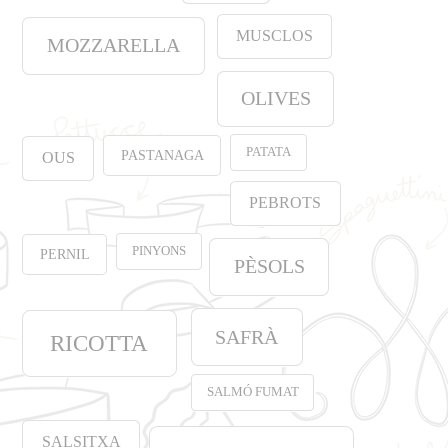
MUSCLOS
MOZZARELLA
OLIVES
PATATA
PASTANAGA
OUS
PEBROTS
PINYONS
PERNIL
PÈSOLS
SAFRÀ
RICOTTA
SALMÓ FUMAT
SALSITXA