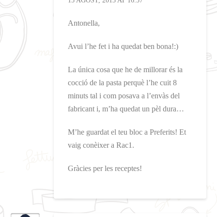
15 AGOST, 2013 AT 16:57
Antonella,
Avui l’he fet i ha quedat ben bona!:)
La única cosa que he de millorar és la
cocció de la pasta perquè l’he cuit 8
minuts tal i com posava a l’envàs del
fabricant i, m’ha quedat un pèl dura…
M’he guardat el teu bloc a Preferits! Et
vaig conèixer a Rac1.
Gràcies per les receptes!