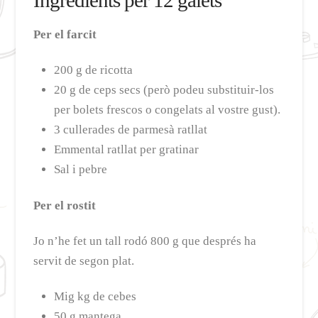
Ingredients per 12 galets
Per el farcit
200 g de ricotta
20 g de ceps secs (però podeu substituir-los
per bolets frescos o congelats al vostre gust).
3 cullerades de parmesà ratllat
Emmental ratllat per gratinar
Sal i pebre
Per el rostit
Jo n’he fet un tall rodó 800 g que després ha
servit de segon plat.
Mig kg de cebes
50 g mantega