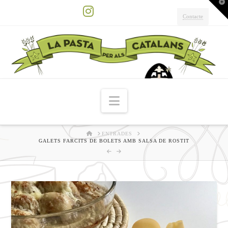
T
t
W
Contacte
Instagram
Navigation
HOME
ENTRADES
GALETS FARCITS DE BOLETS AMB SALSA DE ROSTIT