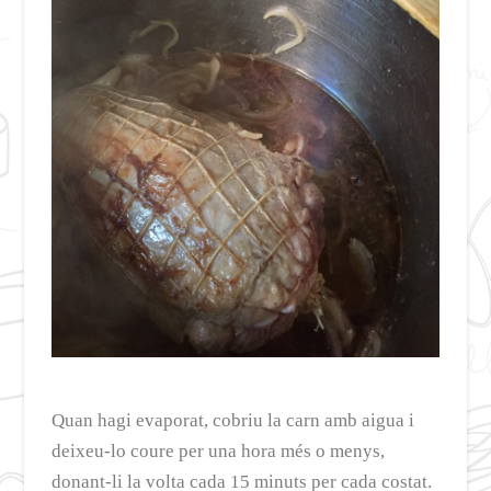
Quan hagi evaporat, cobriu la carn amb aigua i
deixeu-lo coure per una hora més o menys,
donant-li la volta cada 15 minuts per cada costat.