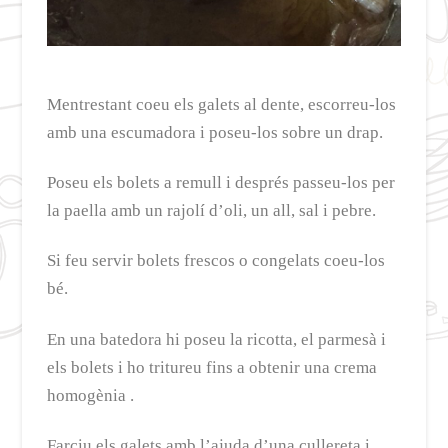
Mentrestant coeu els galets al dente, escorreu-los
amb una escumadora i poseu-los sobre un drap.
Poseu els bolets a remull i després passeu-los per
la paella amb un rajolí d’oli, un all, sal i pebre.
Si feu servir bolets frescos o congelats coeu-los
bé.
En una batedora hi poseu la ricotta, el parmesà i
els bolets i ho tritureu fins a obtenir una crema
homogènia .
Farciu els galets amb l’ajuda d’una cullereta i