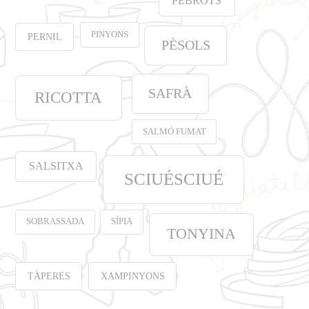
PEBROTS
PINYONS
PERNIL
PÈSOLS
SAFRÀ
RICOTTA
SALMÓ FUMAT
SALSITXA
SCIUÉSCIUÉ
SOBRASSADA
SÍPIA
TONYINA
TÀPERES
XAMPINYONS