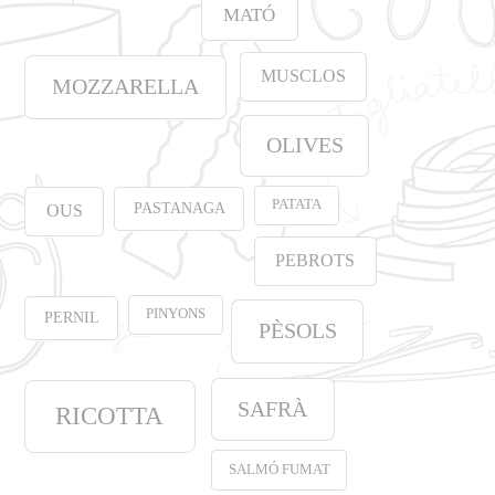
MATÓ
MUSCLOS
MOZZARELLA
OLIVES
PATATA
PASTANAGA
OUS
PEBROTS
PINYONS
PERNIL
PÈSOLS
SAFRÀ
RICOTTA
SALMÓ FUMAT