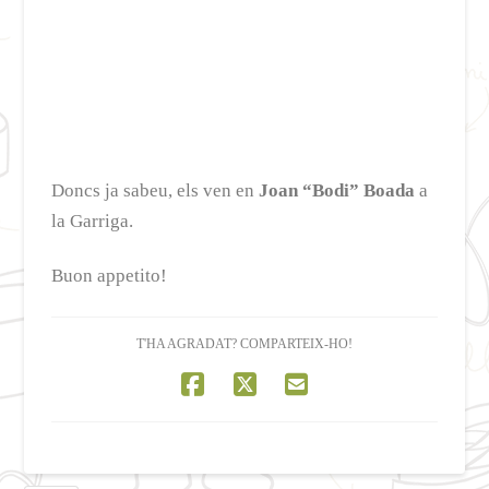
Doncs ja sabeu, els ven en
Joan “Bodi” Boada
a
la Garriga.
Buon appetito!
T'HA AGRADAT? COMPARTEIX-HO!