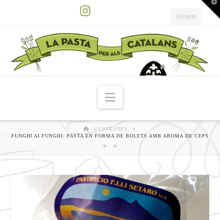
T
t
W
Contacte
Instagram
Navigation
HOME
ENTRADES
FUNGHI AI FUNGHI: PASTA EN FORMA DE BOLETS AMB AROMA DE CEPS