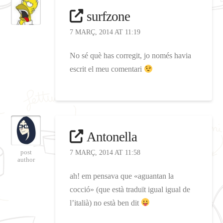
surfzone
7 MARÇ, 2014 AT 11:19
No sé què has corregit, jo només havia
escrit el meu comentari
Antonella
post
7 MARÇ, 2014 AT 11:58
author
ah! em pensava que «aguantan la
cocció» (que està traduït igual igual de
l’italià) no està ben dit