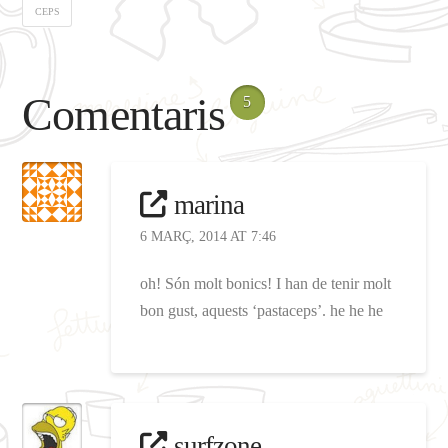
CEPS
Comentaris
5
marina
6 MARÇ, 2014 AT 7:46
oh! Són molt bonics! I han de tenir molt
bon gust, aquests ‘pastaceps’. he he he
surfzone