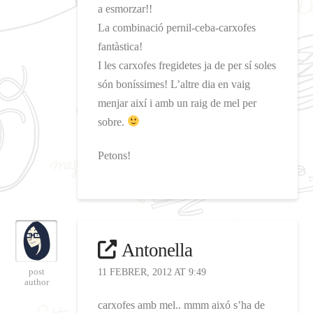
a esmorzar!!
La combinació pernil-ceba-carxofes
fantàstica!
I les carxofes fregidetes ja de per sí soles
són boníssimes! L’altre dia en vaig
menjar així i amb un raig de mel per
sobre.
Petons!
Antonella
post
11 FEBRER, 2012 AT 9:49
author
carxofes amb mel.. mmm aixó s’ha de