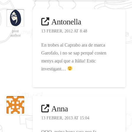
Antonella
post
13 FEBRER, 2012 AT 8:48
author
En trobes al Caprabo ara de marca
Garofalo, i no se sap perqué costen
menys aquí que a Itàlia! Estic
investigant…
Anna
13 FEBRER, 2013 AT 15:04
OOO, quina bona cara que fa