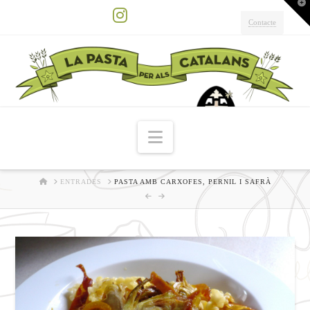
T
t
W
Contacte
Instagram
Navigation
HOME
ENTRADES
PASTA AMB CARXOFES, PERNIL I SAFRÀ