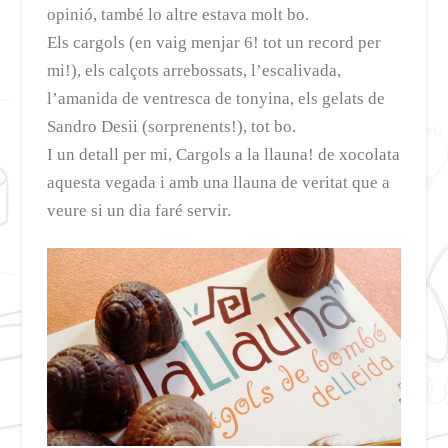
opinió, també lo altre estava molt bo.
Els cargols (en vaig menjar 6! tot un record per
mi!), els calçots arrebossats, l’escalivada,
l’amanida de ventresca de tonyina, els gelats de
Sandro Desii (sorprenents!), tot bo.
I un detall per mi, Cargols a la llauna! de xocolata
aquesta vegada i amb una llauna de veritat que a
veure si un dia faré servir.