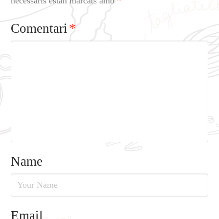
necessaris estan marcats amb
*
Comentari
*
Name
Email