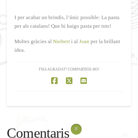
I per acabar un brindis, l’únic possible: La pasta
per als catalans! Que hi haigo pasta per tots!
Moltes gràcies al
Norbert
i al
Joan
per la brillant
idea.
T'HA AGRADAT? COMPARTEIX-HO!
Comentaris
8