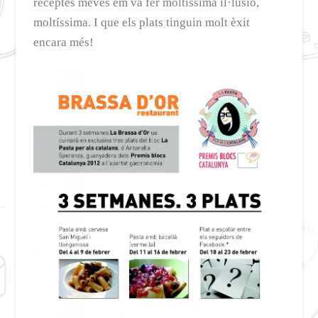
receptes meves em va fer moltíssima il·lusió,
moltíssima. I que els plats tinguin molt èxit
encara més!