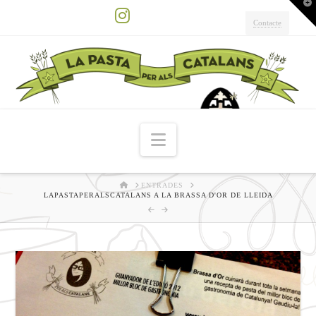
T
t
W
Contacte
Instagram
Navigation
HOME
ENTRADES
LAPASTAPERALSCATALANS A LA BRASSA D'OR DE LLEIDA