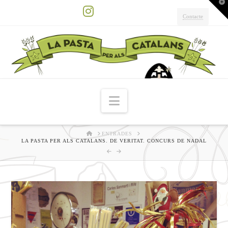
T
t
W
Contacte
Instagram
Navigation
HOME
ENTRADES
LA PASTA PER ALS CATALANS. DE VERITAT. CONCURS DE NADAL