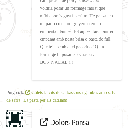
carn picada de porc, panses… Jo hi
voldria posar un formatge ratllat que
m’hi aportés gust i perfum. He pensat en
un parma o en un gruyere o en un
emmental, també. Tot aquest farcit aniria
empanat amb pasta brisa o pasta de full.
Què te’n sembla, el pecorino? Quin
formatge hi posaries? Gràcies.
BON NADAL !!!
Pingback:
Galets farcits de carbassons i gambes amb salsa
de safrà | La pasta per als catalans
Dolors Ponsa