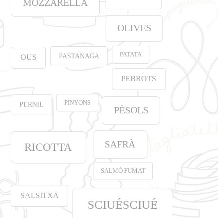
MOZZARELLA
OLIVES
PATATA
PASTANAGA
OUS
PEBROTS
PINYONS
PERNIL
PÈSOLS
SAFRÀ
RICOTTA
SALMÓ FUMAT
SALSITXA
SCIUÉSCIUÉ