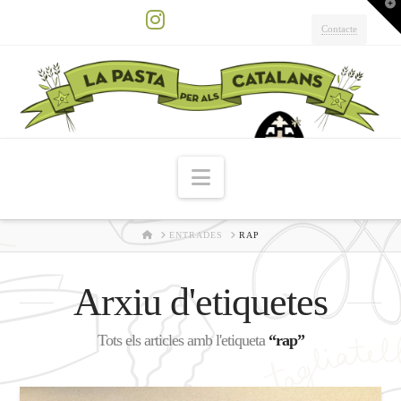
T
t
W
Contacte
Instagram
Navigation
HOME
ENTRADES
RAP
Arxiu d'etiquetes
Tots els articles amb l'etiqueta
“rap”