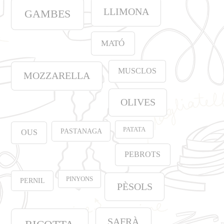
LLIMONA
GAMBES
MATÓ
MUSCLOS
MOZZARELLA
OLIVES
PATATA
PASTANAGA
OUS
PEBROTS
PINYONS
PERNIL
PÈSOLS
SAFRÀ