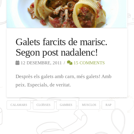
Galets farcits de marisc.
Segon post nadalenc!
12 DESEMBRE, 2011
15 COMMENTS
Desprès els galets amb carn, més galets! Amb
peix. Especials, de veritat.
CALAMARS
CLOÏSSES
GAMBES
MUSCLOS
RAP