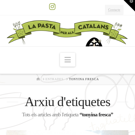
T
t
W
Contacte
Instagram
Navigation
HOME
ENTRADES
TONYINA FRESCA
Arxiu d'etiquetes
Tots els articles amb l'etiqueta
“tonyina fresca”