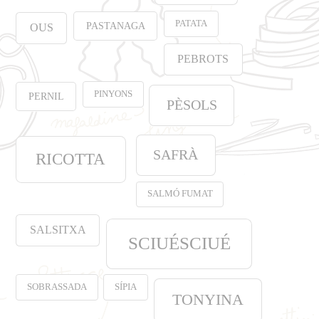
PATATA
PASTANAGA
OUS
PEBROTS
PINYONS
PERNIL
PÈSOLS
SAFRÀ
RICOTTA
SALMÓ FUMAT
SALSITXA
SCIUÉSCIUÉ
SOBRASSADA
SÍPIA
TONYINA