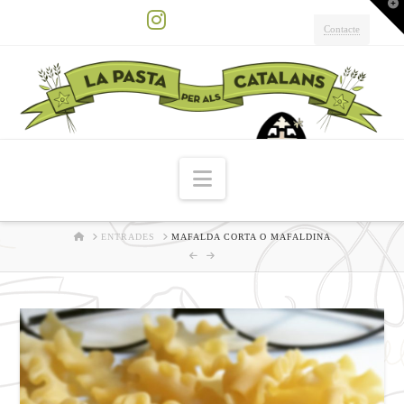
T
t
W
Contacte
Instagram
Navigation
HOME
ENTRADES
MAFALDA CORTA O MAFALDINA