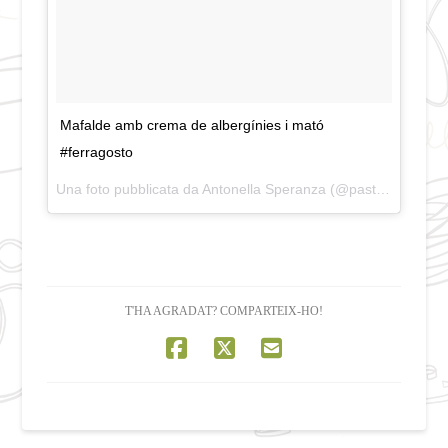
Mafalde amb crema de albergínies i mató
#ferragosto
Una foto pubblicata da Antonella Speranza (@pastacatalans) in data:
T'HA AGRADAT? COMPARTEIX-HO!