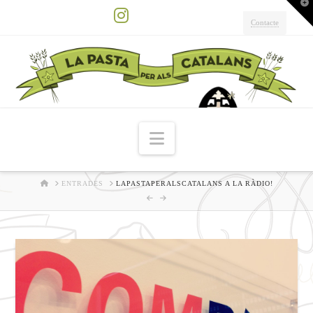
T
t
W
Contacte
Instagram
Navigation
HOME
ENTRADES
LAPASTAPERALSCATALANS A LA RÀDIO!