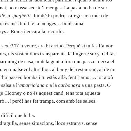
mat, no massa sec, te’l menges. La pasta no ha de ser
lle
, o
spaghetti
. També hi podries afegir una mica de
ra és més bo. I te la menges… boníssima.
anys a Roma i encara la recordo.
 sexe? Té a veure, ara hi arribo. Perquè si tu fas l’amor
es, els sostenidors transparents, la lingerie sexy, i el fas
 pàrquing de casa, amb la gent a fora que passa i deixa el
, o en qualsevol altre lloc, al bany del restaurant, al de un
s’ho passen bomba i tu estàs allà, fent l’amor… tot això
salsa a l’
amatriciana
o a la
carbonara
a una pasta. O
ge Clooney o no és aquest canó, tens tota aquesta
erò…! però! has fet trampa, com amb les salses.
difícil que hi ha.
d’agulla, sense situacions, llocs estranys, sense