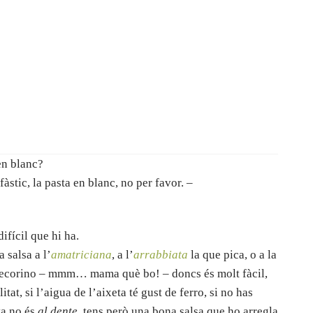
en blanc?
àstic, la pasta en blanc, no per favor. –
ifícil que hi ha.
 salsa a l’
amatriciana
, a l’
arrabbiata
la que pica, o a la
 pecorino – mmm… mama què bo! – doncs és molt fàcil,
tat, si l’aigua de l’aixeta té gust de ferro, si no has
sta no és
al dente
, tens però una bona salsa que ho arregla