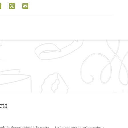
eta
mb la descripció de la pasta… i a la segona ja m’ha caigut