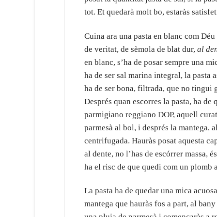
tot. Et quedarà molt bo, estaràs satisf
Cuina ara una pasta en blanc com Déu m
de veritat, de sèmola de blat dur,
al de
en blanc, s’ha de posar sempre una mica 
ha de ser sal marina integral, la pasta
ha de ser bona, filtrada, que no tingui g
Després quan escorres la pasta, ha de 
parmigiano reggiano DOP, aquell curat, 
parmesà al bol, i després la mantega, a
centrifugada. Hauràs posat aquesta capa
al dente, no l’has de escórrer massa, é
ha el risc de que quedi com un plomb a
La pasta ha de quedar una mica acuosa, 
mantega que hauràs fos a part, al bany 
una pluja de parmesà i començaràs a r