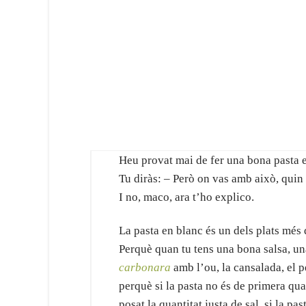
Heu provat mai de fer una bona pasta 
Tu diràs: – Però on vas amb això, quin f
I no, maco, ara t’ho explico.
La pasta en blanc és un dels plats més d
Perquè quan tu tens una bona salsa, una
carbonara
amb l’ou, la cansalada, el
perquè si la pasta no és de primera quali
posat la quantitat justa de sal, si la pa