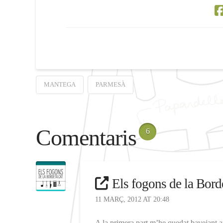
MANTEGA
PARMESÀ
Comentaris
6
Els fogons de la Bord
11 MARÇ, 2012 AT 20:48
A la primera part m’he quedat bavejant a