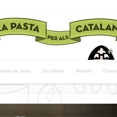
rmats de pasta
Els llibres
Mitjans
Class