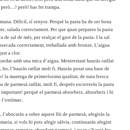
et però…! però! has fet trampa.
ana. Difícil, sí senyor. Perquè la pasta ha de ser bona
nte
, salada correctament. Per que quan prepares la pasta
de sal de més, per realçar el gust de la pasta. I la sal
 assecada correctament, treballada amb bronze. L’aigua
ust a clor.
quedar amb una mica d’aigua. Mentrestant hauràs ratllat
bo, l’hauràs ratllat molt fi. Hauràs posat una base de
h! la mantega de primeríssima qualitat, de nata fresca
 de parmesà ratllat, molt fi, després escorreràs la pasta
s important! perquè el parmesà absorbeix, absorbeix i hi
 l’estómac.
l’abocaràs a sobre aquest llit de parmesà, afegiràs la
maria, si vols hi pots afegir sàlvia, continuaràs afegint
emenar, remenar, abundant parmesà, i quan s’haurà fos