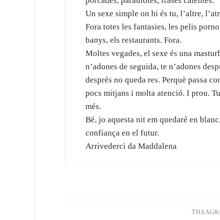
porcades, paraulotes, frases calentes.
Un sexe simple on hi és tu, l’altre, l’at
Fora totes les fantasies, les pelis porno
banys, els restaurants. Fora.
Moltes vegades, el sexe és una masturb
n’adones de seguida, te n’adones despr
després no queda res. Perquè passa com 
pocs mitjans i molta atenció. I prou. Tu
més.
Bé, jo aquesta nit em quedaré en blanc, 
confiança en el futur.
Arrivederci da Maddalena
T'HA AGR