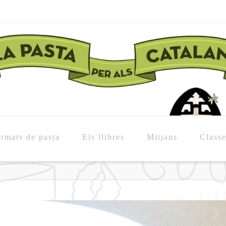
rmats de pasta
Els llibres
Mitjans
Class