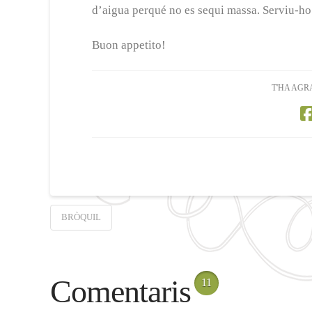
d’aigua perqué no es sequi massa. Serviu-ho
Buon appetito!
T'HA AGR
BRÒQUIL
Comentaris
11