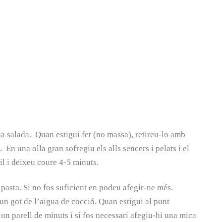
gua salada. Quan estigui fet (no massa), retireu-lo amb
n una olla gran sofregiu els alls sencers i pelats i el
il i deixeu coure 4-5 minuts.
 pasta. Si no fos suficient en podeu afegir-ne més.
un got de l’aigua de cocció. Quan estigui al punt
un parell de minuts i si fos necessari afegiu-hi una mica