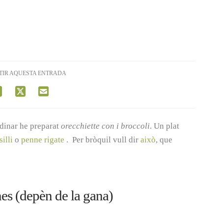
TIR AQUESTA ENTRADA
r dinar he preparat
orecchiette con i broccoli
. Un plat
silli
o
penne rigate
. Per bròquil vull dir
això
, que
nes (depèn de la gana)