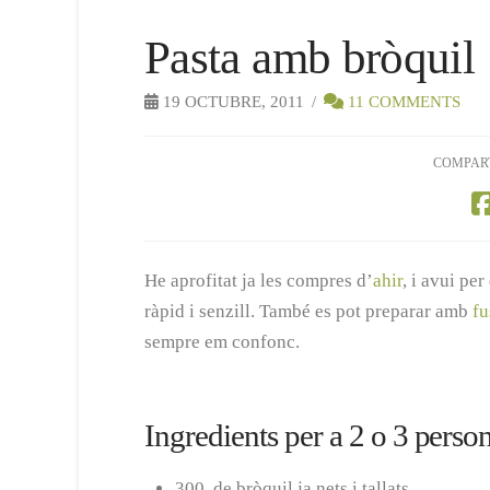
Pasta amb bròquil
19 OCTUBRE, 2011
11 COMMENTS
COMPAR
He aprofitat ja les compres d’
ahir
, i avui pe
ràpid i senzill. També es pot preparar amb
fu
sempre em confonc.
Ingredients per a 2 o 3 perso
300 de bròquil ja nets i tallats