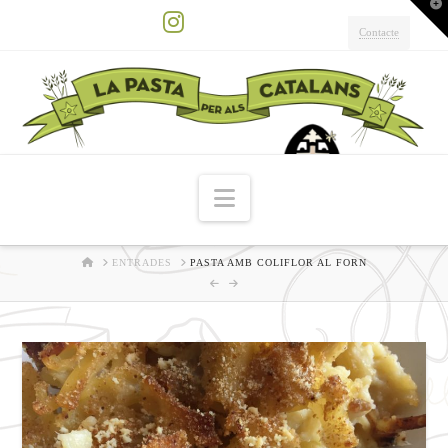
T
t
W
Contacte
Instagram
Navigation
HOME
ENTRADES
PASTA AMB COLIFLOR AL FORN