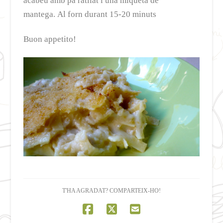
acabeu amb pa ratllat i una miqueta de
mantega. Al forn durant 15-20 minuts
Buon appetito!
T'HA AGRADAT? COMPARTEIX-HO!