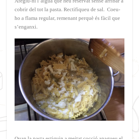
Afegiu-hi l’aigua que heu reservat sense arribar a
cobrir del tot la pasta. Rectifiqueu de sal. Coeu-
ho a flama regular, remenant perquè és fàcil que
s’enganxi.
Quan la pasta estiguin a meitat cocció apagueu el