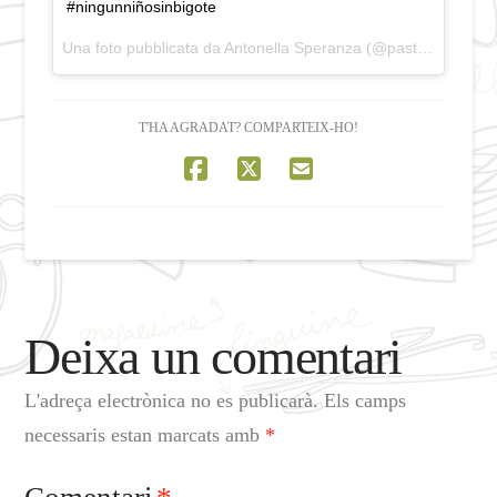
#ningunniñosinbigote
Una foto pubblicata da Antonella Speranza (@pastacatalans) in data:
T'HA AGRADAT? COMPARTEIX-HO!
Deixa un comentari
L'adreça electrònica no es publicarà.
Els camps
necessaris estan marcats amb
*