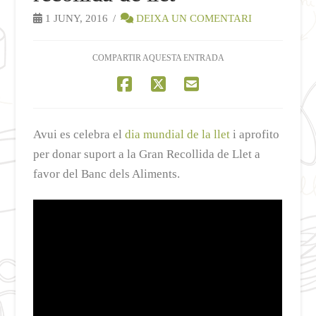
1 JUNY, 2016
DEIXA UN COMENTARI
COMPARTIR AQUESTA ENTRADA
Avui es celebra el
dia mundial de la llet
i aprofito
per donar suport a la Gran Recollida de Llet a
favor del Banc dels Aliments.