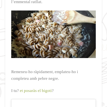
l’emmental ratllat.
Remeneu-ho ràpidament, emplateu-ho i
completeu amb pebre negre.
I tu?
et posaràs el bigoti
?