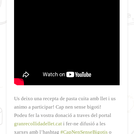
Us deixo una recepta de pasta cuita amb llet i us
animo a participar! Cap nen sense bigoti!
Podeu fer la vostra donació a traves del portal
granrecollidadellet.cat
i fer-ne difusió a les
xarxes amb l’hashtag
#CapNenSenseBigotis
o