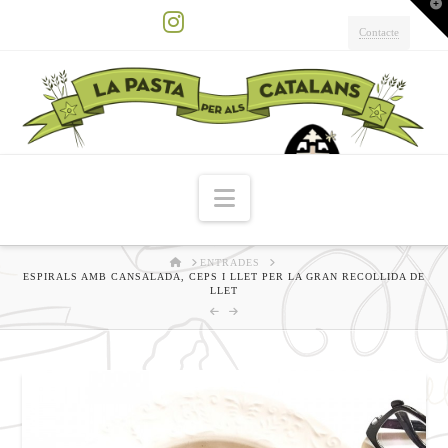
T
t
W
Contacte
Instagram
Navigation
HOME
ENTRADES
ESPIRALS AMB CANSALADA, CEPS I LLET PER LA GRAN RECOLLIDA DE
LLET