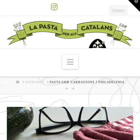
T
t
W
Contacte
Instagram
Navigation
HOME
ENTRADES
PASTA AMB CARBASSONS I PHILADELPHIA