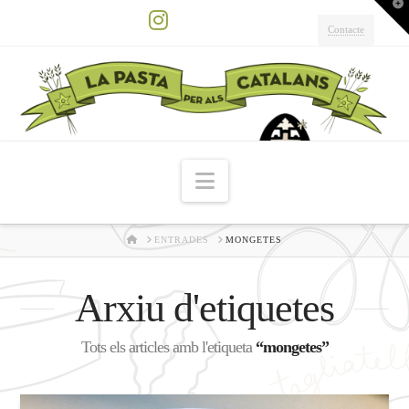
T
t
W
Contacte
Instagram
Navigation
HOME
ENTRADES
MONGETES
Arxiu d'etiquetes
Tots els articles amb l'etiqueta
“mongetes”