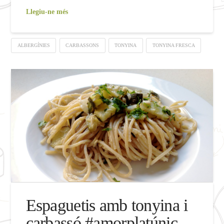
Llegiu-ne més
ALBERGÍNIES
CARBASSONS
TONYINA
TONYINA FRESCA
Espaguetis amb tonyina i
carbassó #amorplatúnic