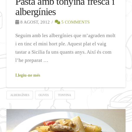
Pasta amb tonyina fresca i
albergínies
8 AGOST, 2012
5 COMMENTS
Seguim amb les albergínies que m’agraden molt
i en tinc el mini hort ple. Aquest plat el vaig
tastar a Sicilia fa uns quants anys. Així és com
l’he preparat …
Llegiu-ne més
ALBERGÍNIES
OLIVES
TONYINA