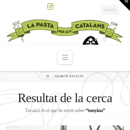
T
t
W
Contacte
Instagram
Navigation
HOME
SEARCH RESULTS
Resultat de la cerca
Tot això és el que he escrit sobre
“tonyina”